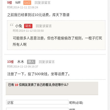
fdff
9
楼
回复该留言
Lv.1
时间:2014-11-11 22:06:24
之前我已经拿到过10元话费，库天下靠谱
小兔
回复该留言
站长
时间:2014-11-12 03:33:50
可能很多人恶意注册，但也不能偷偷改了规则，一棍子打死
所有人啊
木木
10
楼
回复该留言
野人
时间:2014-11-13 09:19:37
注册了一下，投了500块钱，坐等话费了。
已有
10
位网友发表了自己的看法,你还等什么？
昵称(必填)