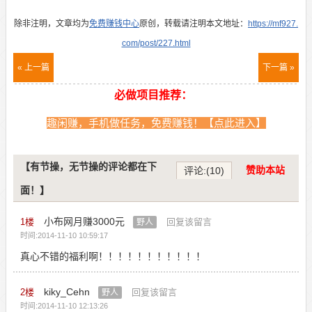
除非注明，文章均为
免费赚钱中心
原创，转载请注明本文地址：
https://mf927.
com/post/227.html
« 上一篇
下一篇 »
必做项目推荐：
趣闲赚，手机做任务，免费赚钱！【点此进入】
【有节操，无节操的评论都在下
赞助本站
评论:(10)
面！】
小布网月赚3000元
1
楼
回复该留言
野人
时间:2014-11-10 10:59:17
真心不错的福利啊！！！！！！！！！！！
kiky_Cehn
2
楼
回复该留言
野人
时间:2014-11-10 12:13:26