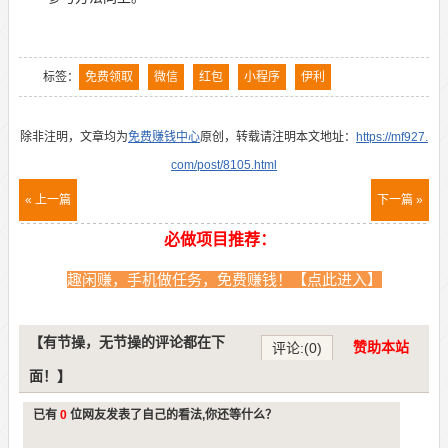
标签：
免费领取
微信
红包
小程序
伊利
除非注明，文章均为
免费赚钱中心
原创，转载请注明本文地址：
https://mf927.
com/post/8105.html
« 上一篇
下一篇 »
必做项目推荐：
趣闲赚，手机做任务，免费赚钱！【点此进入】
【有节操，无节操的评论都在下
赞助本站
评论:(0)
面！】
已有
0
位网友发表了自己的看法,你还等什么？