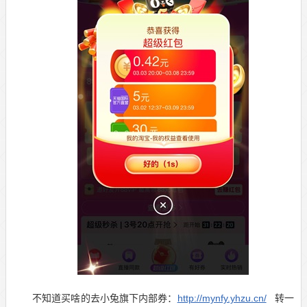
不知道买啥的去
小兔旗下内部券：
http://mynfy.yhzu.cn/
转一