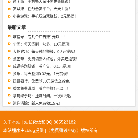
趣闲赚：手机每天做任务免费赚钱！
赏帮赚：任务悬赏平台，天天上新！
小兔游戏：手机玩游戏赚钱，2元起提！
最新文章
喵信号：看几个广告赚1元以上！
华团：每天签到一块多，10元提现！
大鹅农场：每天种地赚钱，0.8元提现！
点团帮：免费领新人红包，外卖还返现！
成语答题赚钱，看广告，0.1元提现！
多象：每天签到0.32元，1元提现！
建设银行，免费领30元微信立减金。
香果免费漫剧：看广告赚1元以上！
掌玩聚乐坊：挂满时间，一次0.2元。
迷你消除：新人免费领1.5元！
关于本站
| 站长微信和QQ:885523182
本站程序由zblog提供 |
〖免费赚钱中心〗
版权所有