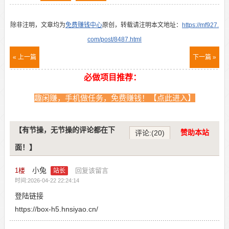
除非注明，文章均为
免费赚钱中心
原创，转载请注明本文地址：
https://mf927.
com/post/8487.html
« 上一篇
下一篇 »
必做项目推荐：
趣闲赚，手机做任务，免费赚钱！【点此进入】
【有节操，无节操的评论都在下
赞助本站
评论:(20)
面！】
小兔
1
楼
回复该留言
站长
时间:2026-04-22 22:24:14
登陆链接
https://box-h5.hnsiyao.cn/