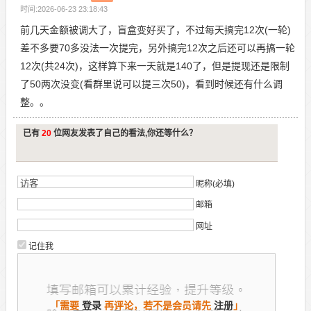
时间:2026-06-23 23:18:43
前几天金额被调大了，盲盒变好买了，不过每天搞完12次(一轮)
差不多要70多没法一次提完，另外搞完12次之后还可以再搞一轮
12次(共24次)，这样算下来一天就是140了，但是提现还是限制
了50两次没变(看群里说可以提三次50)，看到时候还有什么调
整。。
已有
20
位网友发表了自己的看法,你还等什么？
昵称(必填)
邮箱
网址
记住我
「需要
登录
再评论，若不是会员请先
注册
」