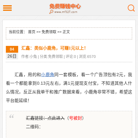
当前位置：
首页
>>
免费领取
>> 正文
汇鑫：类似小鹿角，可赚1元以上！
04
26日
作者:小兔 | 分类:免费领取 | 评论:0 | 浏览:6570
汇鑫，用的和
小鹿角
同一套模板，看一个广告顶包有2元，我
看一个都能拿到0.13元左右，满1元提现支付宝，不知道其他人什
么情况，反正从我单干和推广数据来看，小鹿角非常不错，希望这
平台能延续！
汇鑫链接：点此进入
（
号被封
）
二维码：