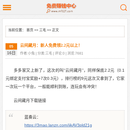
当前位置：
首页
>>
三毛
>> 正文
云间藏月：新人免费领2.2元以上！
05
16日
作者:小兔 | 分类:三毛 | 评论:0 | 浏览:7681
多多家又上新了，这次的叫“云间藏月”，同样保底2.2元（0.1
元绑定支付宝奖励+7次0.3元），排行榜的9元这次又拿到了，它家
一次玩一个平台，一般能顺利到账，连玩会有冲突！
云间藏月下载链接
蓝奏云：
https://3mao.lanzn.com/iikAV3pld21g