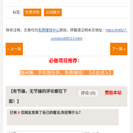
标签：
免费领取
云间藏月
除非注明，文章均为
免费赚钱中心
原创，转载请注明本文地址：
https://mf927.
com/post/8513.html
« 上一篇
下一篇 »
必做项目推荐：
趣闲赚，手机做任务，免费赚钱！【点此进入】
【有节操，无节操的评论都在下
赞助本站
评论:(0)
面！】
已有
0
位网友发表了自己的看法,你还等什么？