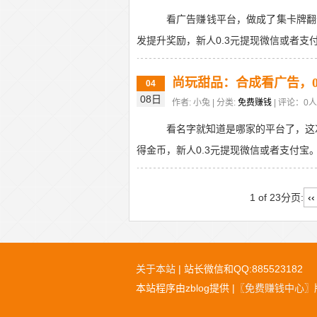
看广告赚钱平台，做成了集卡牌翻
发提升奖励，新人0.3元提现微信或者支付
尚玩甜品：合成看广告，0
04
08日
作者: 小兔 | 分类:
免费赚钱
| 评论：0人 
看名字就知道是哪家的平台了，这
得金币，新人0.3元提现微信或者支付宝。
1 of 23
分页:
‹‹
关于本站
| 站长微信和QQ:885523182
本站程序由zblog提供 |
〖免费赚钱中心〗