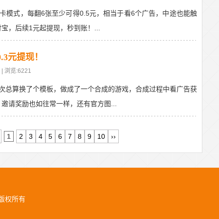
卡模式，每翻6张至少可得0.5元，相当于看6个广告，中途也能触
宝，后续1元起提现，秒到账！...
.3元提现！
| 浏览:6221
次总算换了个模板，做成了一个合成的游戏，合成过程中看广告获
邀请奖励也如往常一样，还有官方图...
1
2
3
4
5
6
7
8
9
10
››
版权所有