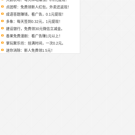
大鹅农场：每天种地赚钱，0.8元提现！
点团帮：免费领新人红包，外卖还返现！
成语答题赚钱，看广告，0.1元提现！
多象：每天签到0.32元，1元提现！
建设银行，免费领30元微信立减金。
香果免费漫剧：看广告赚1元以上！
掌玩聚乐坊：挂满时间，一次0.2元。
迷你消除：新人免费领1.5元！