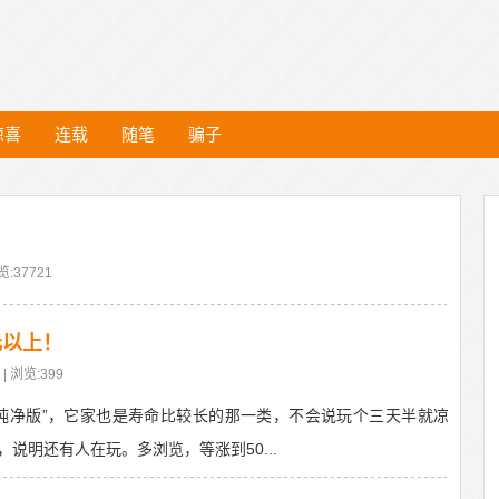
惊喜
连载
随笔
骗子
！
览:37721
元以上！
| 浏览:399
纯净版”，它家也是寿命比较长的那一类，不会说玩个三天半就凉
说明还有人在玩。多浏览，等涨到50...