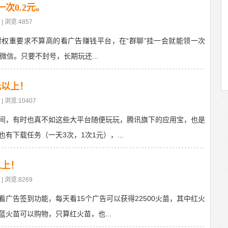
次0.2元。
| 浏览:4857
权重要求不算高的看广告赚钱平台，在“群聊”挂一会就能领一次
到微信。只要不封号，长期玩还...
元以上！
| 浏览:10407
间，有时也真不如这些大平台随便玩玩，腾讯旗下的应用宝，也是
有下载任务（一天3次，1次1元），...
以上！
| 浏览:8269
广告签到功能，每天看15个广告可以获得22500火苗，其中红火
火苗可以购物，只算红火苗，也...