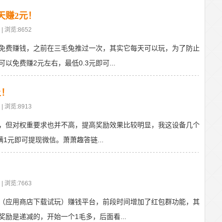
天赚2元！
| 浏览:8652
免费赚钱，之前在三毛兔推过一次，其实它每天可以玩，为了防止
免费赚2元左右，最低0.3元即可...
上！
| 浏览:8913
，但对权重要求也并不高，提高奖励效果比较明显，我这设备几个
满1元即可提现微信。萧萧趣答链...
！
| 浏览:7663
（应用商店下载试玩）赚钱平台，前段时间增加了红包群功能，其
励是递减的，开始一个1毛多，后面看...