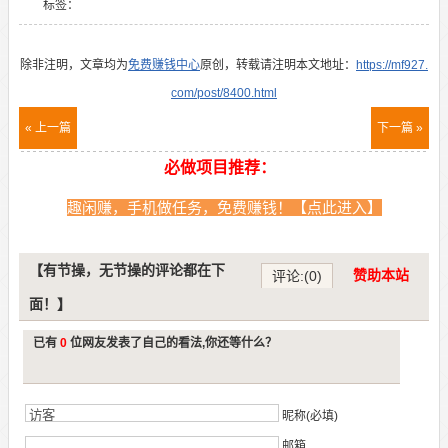
标签：
除非注明，文章均为
免费赚钱中心
原创，转载请注明本文地址：
https://mf927.
com/post/8400.html
« 上一篇
下一篇 »
必做项目推荐：
趣闲赚，手机做任务，免费赚钱！【点此进入】
【有节操，无节操的评论都在下
赞助本站
评论:(0)
面！】
已有
0
位网友发表了自己的看法,你还等什么？
昵称(必填)
邮箱