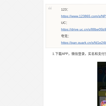
123：
https://www.123865.com/s/N
UC：
https://drive.uc.cn/s/88be05
夸克：
https://pan.quark.cn/s/fd1e2
1.下载APP，微信登录，实名和支付