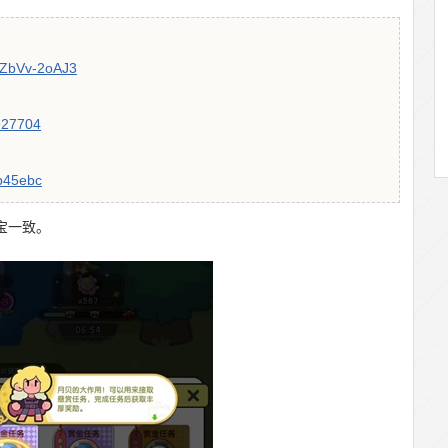
PZbVv-2oAJ3
b927704
4b45ebc
宝一致。