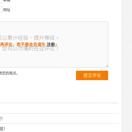
邮箱
网址
再评论，若不是会员请先
注册
」
流您的观点。
现！
现！